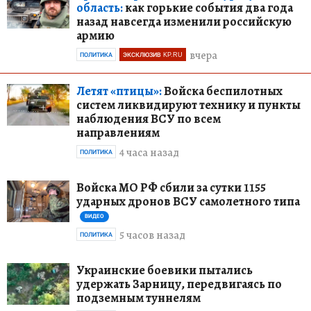
область:
как горькие события два года
назад навсегда изменили российскую
армию
вчера
ПОЛИТИКА
ЭКСКЛЮЗИВ KP.RU
Летят «птицы»:
Войска беспилотных
систем ликвидируют технику и пункты
наблюдения ВСУ по всем
направлениям
4 часа назад
ПОЛИТИКА
Войска МО РФ сбили за сутки 1155
ударных дронов ВСУ самолетного типа
ВИДЕО
5 часов назад
ПОЛИТИКА
Украинские боевики пытались
удержать Зарницу, передвигаясь по
подземным туннелям