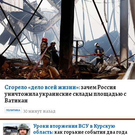
Сгорело «дело всей жизни»:
зачем Россия
уничтожила украинские склады площадью с
Ватикан
30 минут назад
ПОЛИТИКА
Уроки вторжения ВСУ в Курскую
область:
как горькие события два года