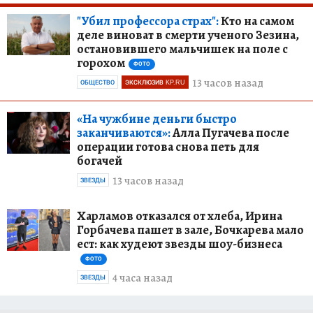
"Убил профессора страх":
Кто на самом
деле виноват в смерти ученого Зезина,
остановившего мальчишек на поле с
горохом
ФОТО
13 часов назад
ОБЩЕСТВО
ЭКСКЛЮЗИВ KP.RU
«На чужбине деньги быстро
заканчиваются»:
Алла Пугачева после
операции готова снова петь для
богачей
13 часов назад
ЗВЕЗДЫ
Харламов отказался от хлеба, Ирина
Горбачева пашет в зале, Бочкарева мало
ест: как худеют звезды шоу-бизнеса
ФОТО
4 часа назад
ЗВЕЗДЫ