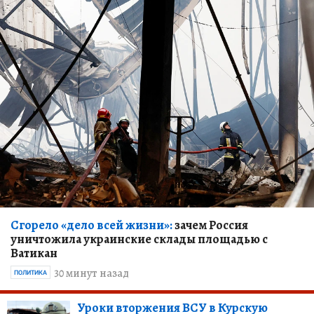
Сгорело «дело всей жизни»:
зачем Россия
уничтожила украинские склады площадью с
Ватикан
30 минут назад
ПОЛИТИКА
Уроки вторжения ВСУ в Курскую