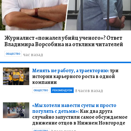
Журналист «пожалел убийц ученого»? Ответ
Владимира Ворсобина на отклики читателей
час назад
ОБЩЕСТВО
Менять не работу, а траекторию:
три
истории карьерного роста в одной
компании
8 часов назад
ОБЩЕСТВО
РЕКОМЕНДУЕМ
«Мы хотели навести суеты и просто
погулять с детьми»:
Как два друга
случайно запустили самое обсуждаемое
движение отцов в Нижнем Новгороде
ОБЩЕСТВО