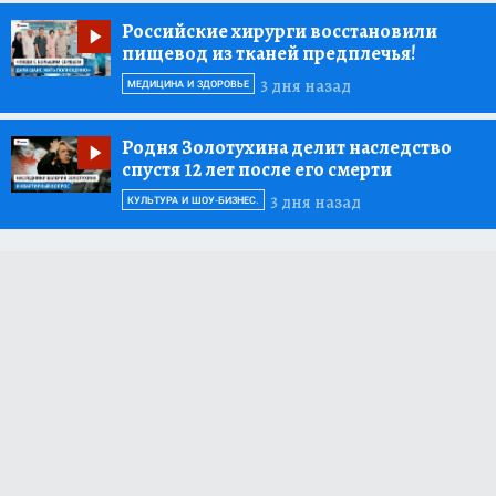
Российские хирурги восстановили
пищевод из тканей предплечья!
3 дня назад
МЕДИЦИНА И ЗДОРОВЬЕ
Родня Золотухина делит наследство
спустя 12 лет после его смерти
3 дня назад
КУЛЬТУРА И ШОУ-БИЗНЕС.