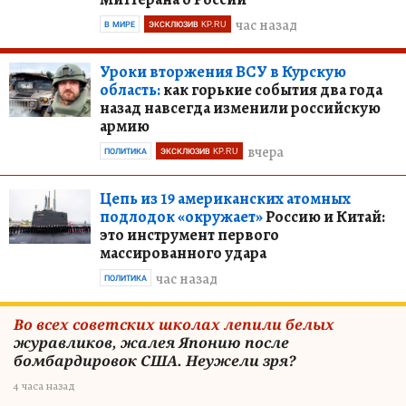
час назад
В МИРЕ
ЭКСКЛЮЗИВ KP.RU
Уроки вторжения ВСУ в Курскую
область:
как горькие события два года
назад навсегда изменили российскую
армию
вчера
ПОЛИТИКА
ЭКСКЛЮЗИВ KP.RU
Цепь из 19 американских атомных
подлодок «окружает»
Россию и Китай:
это инструмент первого
массированного удара
час назад
ПОЛИТИКА
Во всех советских школах лепили белых
журавликов, жалея Японию после
бомбардировок США. Неужели зря?
4 часа назад