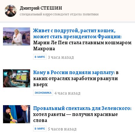
Дмитрий СТЕШИН
специальный корреспондент отдела политики
Живет с подругой, растит кошек,
может стать президентом Франции:
Марин Ле Пен стала главным кошмаром
Макрона
3 часа назад
В МИРЕ
Кому в России подняли зарплату:
в
каких отраслях заработки рванули
вверх
4 часа назад
ЭКОНОМИКА
Провальный спектакль для Зеленского:
хотел ракеты — получил красивые
слова
5 часов назад
В МИРЕ