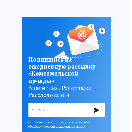
Подпишись на
ежедневную рассылку
«Комсомольской
правды»
Аналитика. Репортажи.
Расследования
Отправляя свой email , вы даете
согласие на
обработку своих персональных данных