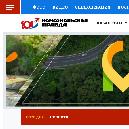
ФОТО
ВИДЕО
СПЕЦОПЕРАЦИЯ
ПОЛ
КИТАЙСКИЙ ВЗГЛЯД
НАУКА
КИТАЙСК
КАЗАХСТАН
ДОКТОР
ОТКРЫВАЕМ МИР
СЕМЬЯ
Ж
СЕРИАЛЫ
СПЕЦПРОЕКТЫ
ДЕФИЦИТ Ж
КОНКУРСЫ
ГИД ПОТРЕБИТЕЛЯ
ВСЕ О 
СЕГОДНЯ:
НОВОСТИ