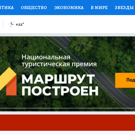
ИТИКА
ОБЩЕСТВО
ЭКОНОМИКА
В МИРЕ
ЗВЕЗДЫ
ИЙ ВЗГЛЯД
СПОРТ
КОЛУМНИСТЫ
ПРОИСШЕСТВИЯ
+22
°
ЕНСКИЕ СЕКРЕТЫ
КНИЖНАЯ ПОЛКА
ПРОГНОЗЫ НА С
ЕЛЕЗА
ТУРИЗМ
ПРЕСС-ЦЕНТР
НЕДВИЖИМОСТЬ
КП
РАДИО КП
РЕКЛАМА
ТЕСТЫ
НОВОЕ НА САЙТЕ