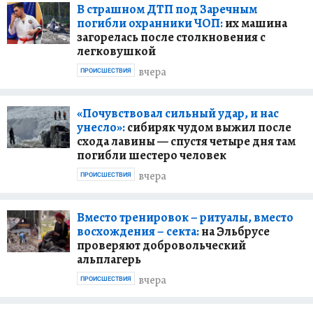
В страшном ДТП под Заречным
погибли охранники ЧОП:
их машина
загорелась после столкновения с
легковушкой
вчера
ПРОИСШЕСТВИЯ
«Почувствовал сильный удар, и нас
унесло»:
сибиряк чудом выжил после
схода лавины — спустя четыре дня там
погибли шестеро человек
вчера
ПРОИСШЕСТВИЯ
Вместо тренировок – ритуалы, вместо
восхождения – секта:
на Эльбрусе
проверяют добровольческий
альплагерь
вчера
ПРОИСШЕСТВИЯ