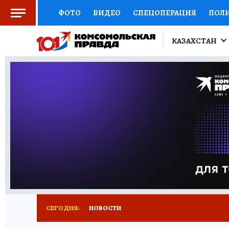
ФОТО
ВИДЕО
СПЕЦОПЕРАЦИЯ
ПОЛ
КИТАЙСКИЙ ВЗГЛЯД
НАУКА
КИТАЙСК
КАЗАХСТАН
ДОКТОР
ОТКРЫВАЕМ МИР
СЕМЬЯ
Ж
СЕРИАЛЫ
СПЕЦПРОЕКТЫ
ДЕФИЦИТ Ж
КОНКУРСЫ
ГИД ПОТРЕБИТЕЛЯ
ВСЕ О 
СЕГОДНЯ:
НОВОСТИ