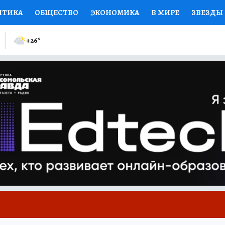
ИТИКА
ОБЩЕСТВО
ЭКОНОМИКА
В МИРЕ
ЗВЕЗДЫ
ИЙ ВЗГЛЯД
СПОРТ
КОЛУМНИСТЫ
ПРОИСШЕСТВИЯ
+26
°
ЕНСКИЕ СЕКРЕТЫ
КНИЖНАЯ ПОЛКА
ПРОГНОЗЫ НА С
ЕЛЕЗА
ТУРИЗМ
ПРЕСС-ЦЕНТР
НЕДВИЖИМОСТЬ
КП
РАДИО КП
РЕКЛАМА
ТЕСТЫ
НОВОЕ НА САЙТЕ