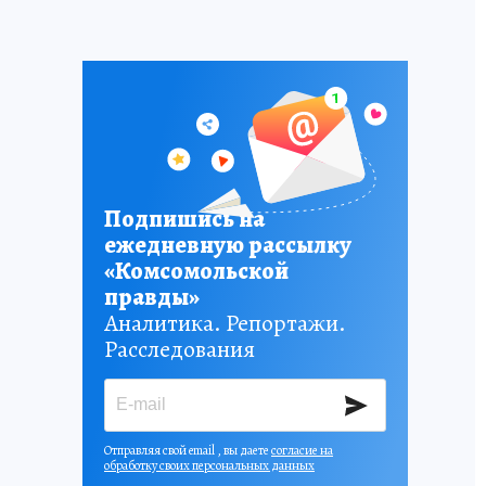
Подпишись на
ежедневную рассылку
«Комсомольской
правды»
Аналитика. Репортажи.
Расследования
Отправляя свой email , вы даете
согласие на
обработку своих персональных данных