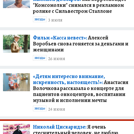
"Комсомолки" снимался в рекламном
ролике с Сильвестром Сталлоне
3 июля
ЗВЕЗДЫ
Фильм «Касса невест»:
Алексей
Воробьев снова гоняется за деньгами и
женщинами
26 июня
ЗВЕЗДЫ
«Детям интересно внимание,
искренность, настоящесть!»:
Анастасия
Волочкова рассказала о концерте для
пациентов онкоцентров, воспитании
музыкой и исполнении мечты
24 июня
ЗВЕЗДЫ
Николай Цискаридзе:
Я очень
стеснительный человек, не люблю