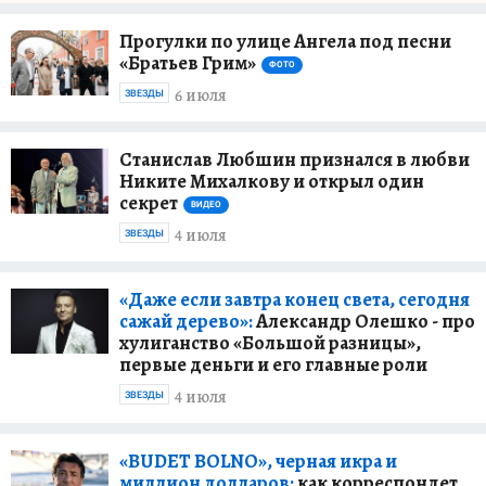
Прогулки по улице Ангела под песни
«Братьев Грим»
ФОТО
6 июля
ЗВЕЗДЫ
Станислав Любшин признался в любви
Никите Михалкову и открыл один
секрет
ВИДЕО
4 июля
ЗВЕЗДЫ
«Даже если завтра конец света, сегодня
сажай дерево»:
Александр Олешко - про
хулиганство «Большой разницы»,
первые деньги и его главные роли
4 июля
ЗВЕЗДЫ
«BUDET BOLNO», черная икра и
миллион долларов:
как корреспондет