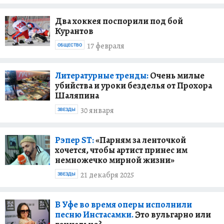
Два хоккея поспорили под бой
Курантов
17 февраля
ОБЩЕСТВО
Литературные тренды:
Очень милые
убийства и уроки безделья от Прохора
Шаляпина
30 января
ЗВЕЗДЫ
Рэпер ST:
«Парням за ленточкой
хочется, чтобы артист принес им
немножечко мирной жизни»
21 декабря 2025
ЗВЕЗДЫ
В Уфе во время оперы исполнили
песню Инстасамки.
Это вульгарно или