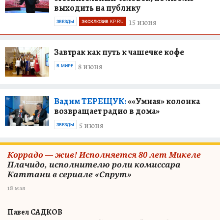
выходить на публику
15 июня
ЗВЕЗДЫ
ЭКСКЛЮЗИВ KP.RU
Завтрак как путь к чашечке кофе
8 июня
В МИРЕ
Вадим ТЕРЕЩУК:
««Умная» колонка
возвращает радио в дома»
5 июня
ЗВЕЗДЫ
Коррадо — жив! Исполняется 80 лет Микеле
Плачидо, исполнителю роли комиссара
Каттани в сериале «Спрут»
18 мая
Павел САДКОВ