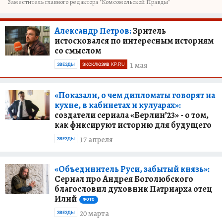
Заместитель главного редактора "Комсомольской Правды"
Александр Петров:
Зритель
истосковался по интересным историям
со смыслом
1 мая
ЗВЕЗДЫ
ЭКСКЛЮЗИВ KP.RU
«Показали, о чем дипломаты говорят на
кухне, в кабинетах и кулуарах»:
создатели сериала «Берлин’23» - о том,
как фиксируют историю для будущего
17 апреля
ЗВЕЗДЫ
«Объединитель Руси, забытый князь»:
Сериал про Андрея Боголюбского
благословил духовник Патриарха отец
Илий
ФОТО
20 марта
ЗВЕЗДЫ