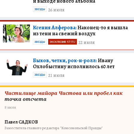
и выходе нового альбома
26 июля
ЗВЕЗДЫ
Ксения Алферова:
Наконец-то я вышла
из тени на свежий воздух
22 июля
ЗВЕЗДЫ
ЭКСКЛЮЗИВ KP.RU
Быков, четки, рок-н-ролл:
Ивану
Охлобыстину исполнилось 60 лет
21 июля
ЗВЕЗДЫ
Чистилище майора Чистова или пробел как
точка отсчета
8 июля
Павел САДКОВ
Заместитель главного редактора "Комсомольской Правды"