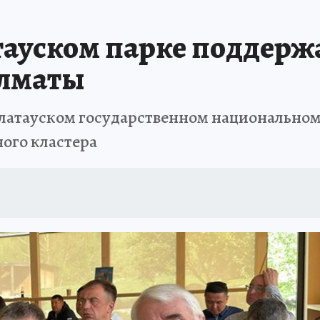
тауском парке поддерж
Алматы
латауском государственном национально
ого кластера