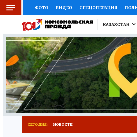
ФОТО
ВИДЕО
СПЕЦОПЕРАЦИЯ
ПОЛ
КИТАЙСКИЙ ВЗГЛЯД
НАУКА
КИТАЙСК
КАЗАХСТАН
ДОКТОР
ОТКРЫВАЕМ МИР
СЕМЬЯ
Ж
СЕРИАЛЫ
СПЕЦПРОЕКТЫ
ДЕФИЦИТ Ж
КОНКУРСЫ
ГИД ПОТРЕБИТЕЛЯ
ВСЕ О 
СЕГОДНЯ:
НОВОСТИ