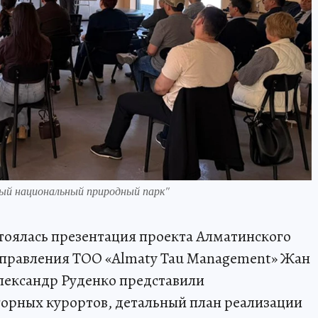
ый национальный природный парк"
стоялась презентация проекта Алматинского
ь правления ТОО «Almaty Tau Management» Жан
Александр Руденко представили
орных курортов, детальный план реализации