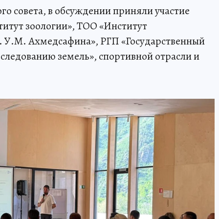
о совета, в обсуждении приняли участие
титут зоологии», ТОО «Институт
. У.М. Ахмедсафина», РГП «Государственный
бследованию земель», спортивной отрасли и