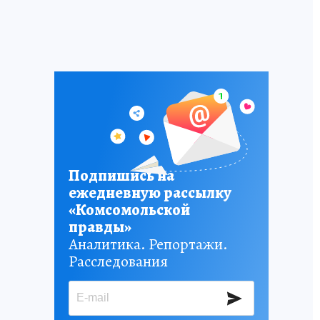
Подпишись на
ежедневную рассылку
«Комсомольской
правды»
Аналитика. Репортажи.
Расследования