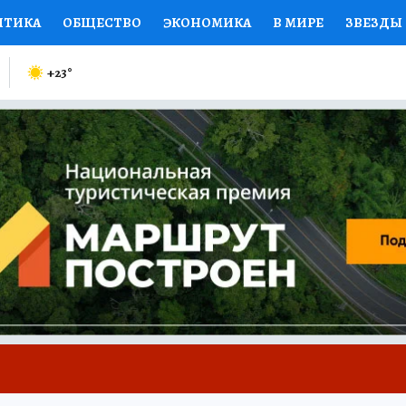
ИТИКА
ОБЩЕСТВО
ЭКОНОМИКА
В МИРЕ
ЗВЕЗДЫ
ИЙ ВЗГЛЯД
СПОРТ
КОЛУМНИСТЫ
ПРОИСШЕСТВИЯ
+23
°
ЕНСКИЕ СЕКРЕТЫ
КНИЖНАЯ ПОЛКА
ПРОГНОЗЫ НА С
ЕЛЕЗА
ТУРИЗМ
ПРЕСС-ЦЕНТР
НЕДВИЖИМОСТЬ
КП
РАДИО КП
РЕКЛАМА
ТЕСТЫ
НОВОЕ НА САЙТЕ