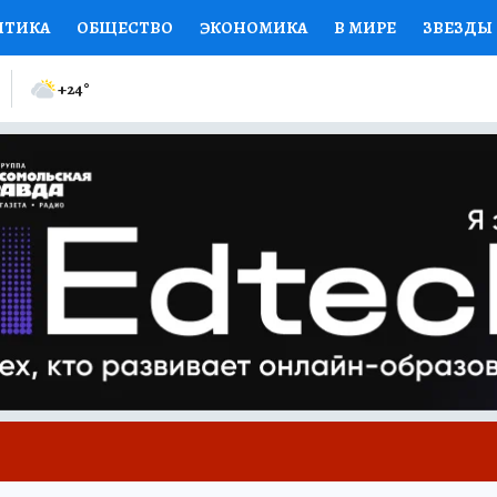
ИТИКА
ОБЩЕСТВО
ЭКОНОМИКА
В МИРЕ
ЗВЕЗДЫ
ИЙ ВЗГЛЯД
СПОРТ
КОЛУМНИСТЫ
ПРОИСШЕСТВИЯ
+24
°
ЕНСКИЕ СЕКРЕТЫ
КНИЖНАЯ ПОЛКА
ПРОГНОЗЫ НА С
ЕЛЕЗА
ТУРИЗМ
ПРЕСС-ЦЕНТР
НЕДВИЖИМОСТЬ
КП
РАДИО КП
РЕКЛАМА
ТЕСТЫ
НОВОЕ НА САЙТЕ