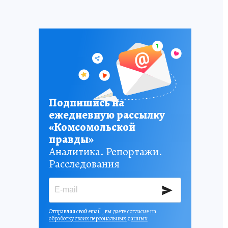
Подпишись на
ежедневную рассылку
«Комсомольской
правды»
Аналитика. Репортажи.
Расследования
Отправляя свой email , вы даете
согласие на
обработку своих персональных данных