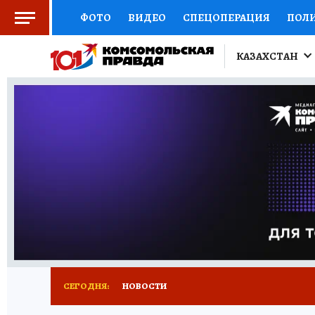
ФОТО
ВИДЕО
СПЕЦОПЕРАЦИЯ
ПОЛ
КИТАЙСКИЙ ВЗГЛЯД
НАУКА
КИТАЙСК
КАЗАХСТАН
ДОКТОР
ОТКРЫВАЕМ МИР
СЕМЬЯ
Ж
СЕРИАЛЫ
СПЕЦПРОЕКТЫ
ДЕФИЦИТ Ж
КОНКУРСЫ
ГИД ПОТРЕБИТЕЛЯ
ВСЕ О 
СЕГОДНЯ:
НОВОСТИ