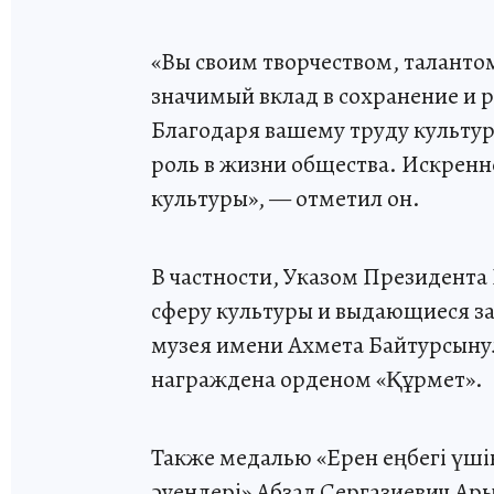
«Вы своим творчеством, таланто
значимый вклад в сохранение и 
Благодаря вашему труду культур
роль в жизни общества. Искренне
культуры», — отметил он.
В частности, Указом Президента 
сферу культуры и выдающиеся за
музея имени Ахмета Байтурсыну
награждена орденом «Құрмет».
Также медалью «Ерен еңбегі үші
әуендері» Абзал Сергазиевич Ар