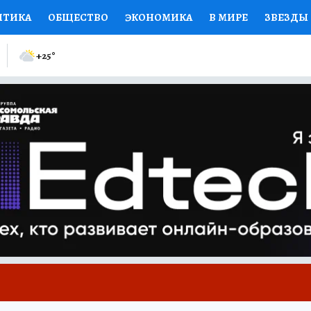
ИТИКА
ОБЩЕСТВО
ЭКОНОМИКА
В МИРЕ
ЗВЕЗДЫ
ИЙ ВЗГЛЯД
СПОРТ
КОЛУМНИСТЫ
ПРОИСШЕСТВИЯ
+25
°
ЕНСКИЕ СЕКРЕТЫ
КНИЖНАЯ ПОЛКА
ПРОГНОЗЫ НА С
ЕЛЕЗА
ТУРИЗМ
ПРЕСС-ЦЕНТР
НЕДВИЖИМОСТЬ
КП
РАДИО КП
РЕКЛАМА
ТЕСТЫ
НОВОЕ НА САЙТЕ