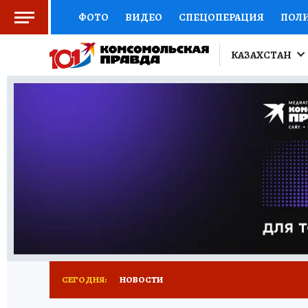
ФОТО
ВИДЕО
СПЕЦОПЕРАЦИЯ
ПОЛ
КИТАЙСКИЙ ВЗГЛЯД
НАУКА
КИТАЙСК
КАЗАХСТАН
ДОКТОР
ОТКРЫВАЕМ МИР
СЕМЬЯ
Ж
СЕРИАЛЫ
СПЕЦПРОЕКТЫ
ДЕФИЦИТ Ж
КОНКУРСЫ
ГИД ПОТРЕБИТЕЛЯ
ВСЕ О 
СЕГОДНЯ:
НОВОСТИ