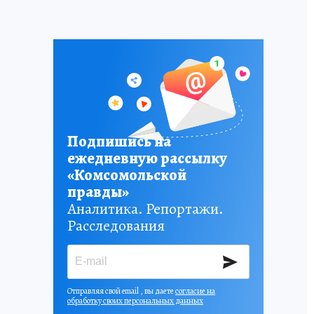
Подпишись на
ежедневную рассылку
«Комсомольской
правды»
Аналитика. Репортажи.
Расследования
Отправляя свой email , вы даете
согласие на
обработку своих персональных данных