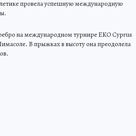
атлетике провела успешную международную
ды.
еребро на международном турнире EKO Cyprus
в Лимасоле. В прыжках в высоту она преодолела
ов.