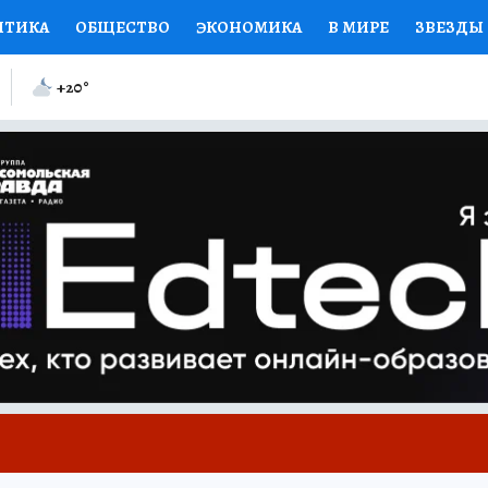
ИТИКА
ОБЩЕСТВО
ЭКОНОМИКА
В МИРЕ
ЗВЕЗДЫ
ИЙ ВЗГЛЯД
СПОРТ
КОЛУМНИСТЫ
ПРОИСШЕСТВИЯ
+20
°
ЕНСКИЕ СЕКРЕТЫ
КНИЖНАЯ ПОЛКА
ПРОГНОЗЫ НА С
ЕЛЕЗА
ТУРИЗМ
ПРЕСС-ЦЕНТР
НЕДВИЖИМОСТЬ
КП
РАДИО КП
РЕКЛАМА
ТЕСТЫ
НОВОЕ НА САЙТЕ