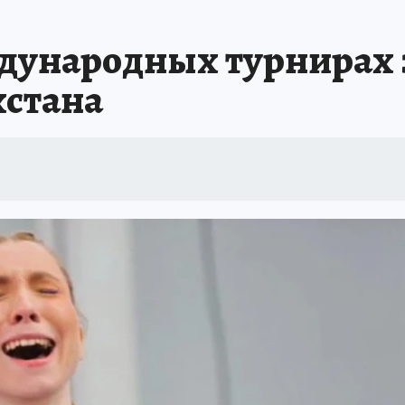
дународных турнирах 
хстана