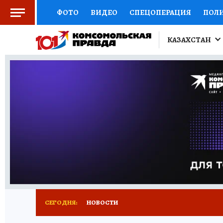
ФОТО
ВИДЕО
СПЕЦОПЕРАЦИЯ
ПОЛ
КИТАЙСКИЙ ВЗГЛЯД
НАУКА
КИТАЙСК
КАЗАХСТАН
ДОКТОР
ОТКРЫВАЕМ МИР
СЕМЬЯ
Ж
СЕРИАЛЫ
СПЕЦПРОЕКТЫ
ДЕФИЦИТ Ж
КОНКУРСЫ
ГИД ПОТРЕБИТЕЛЯ
ВСЕ О 
СЕГОДНЯ:
НОВОСТИ