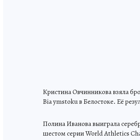
Кристина Овчинникова взяла бро
Bia ymstoku в Белостоке. Её рез
Полина Иванова выиграла сереб
шестом серии World Athletics C