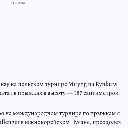
нзу на польском турнире Mityng na Rynku w
ультат в прыжках в высоту — 187 сантиметров.
ро на международном турнире по прыжкам с
hallenger в южнокорейском Пусане, преодолев